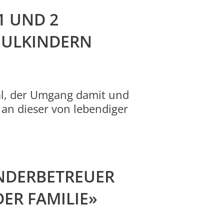
1 UND 2
HULKINDERN
al, der Umgang damit und
an dieser von lebendiger
INDERBETREUER
DER FAMILIE»