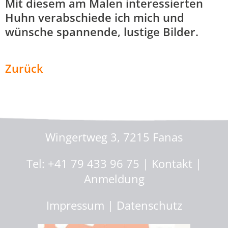
Mit diesem am Malen interessierten
Huhn verabschiede ich mich und
wünsche spannende, lustige Bilder.
Zurück
Malen mit Marlies
Wingertweg 3, 7215 Fanas
Tel: +41 79 433 96 75 |
Kontakt
|
Anmeldung
Impressum
|
Datenschutz